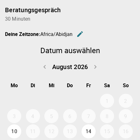
Beratungsgespräch
30 Minuten
edit
Deine Zeitzone:
Africa/Abidjan
Zeitzone 
Datum auswählen
August 2026
keyboard_arrow_left
keyboard_arrow_right
Zurück Juli 202
Weiter
Mo
Di
Mi
Do
Fr
Sa
So
1
2
3
4
5
6
7
8
9
10
11
12
13
14
15
16