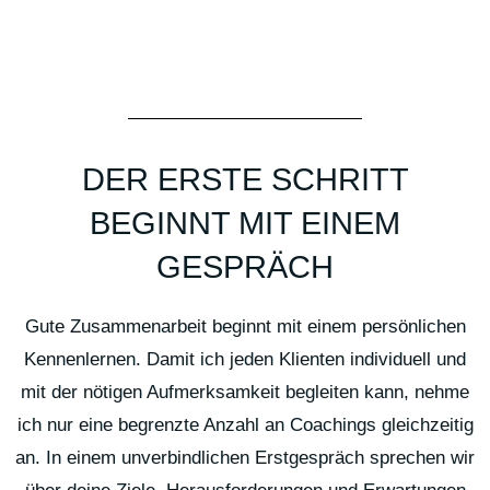
Speaker im Fitnessbereich. Moderator im Fitnessbereich. Speaker
Wolfenbüttel. Speaker Hannover. Speaker Köln. Speaker Hamburg.
Speaker Wolfsburg. Speaker Salzgitter. Speaker Wien. Moderator
DER ERSTE SCHRITT
Wolfenbüttel. Moderator Hannover. Moderator Köln. Moderator
Wolfsburg. Dozent. Referent. Fitness. Gesundheit. Ernährung.
BEGINNT MIT EINEM
Bewegung. Schmerzfreiheit.
GESPRÄCH
Gute Zusammenarbeit beginnt mit einem persönlichen
Kennenlernen. Damit ich jeden Klienten individuell und
mit der nötigen Aufmerksamkeit begleiten kann, nehme
ich nur eine begrenzte Anzahl an Coachings gleichzeitig