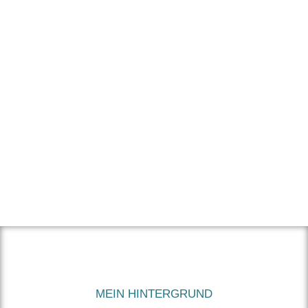
Absprache selbstverständlich auch Termine vor
Ort möglich. So erhältst du genau die
Unterstützung, die zu dir und deiner Situation
passt.
MEIN HINTERGRUND